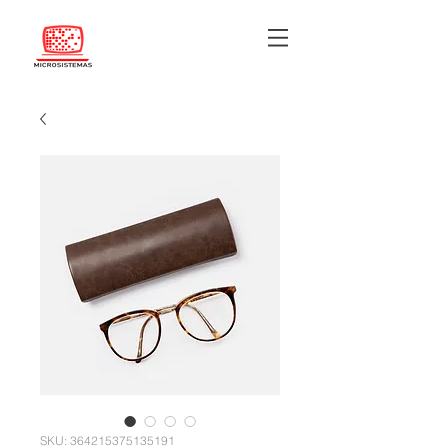
SKU: 364215375135191