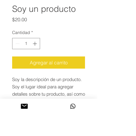
Soy un producto
Precio
$20.00
Cantidad
*
Agregar al carrito
Soy la descripción de un producto. 
Soy el lugar ideal para agregar 
detalles sobre tu producto, así como 
tamaño, materiales, instrucciones 
de cuidado y de limpieza.
INFORMACIÓN DE
PRODUCTO