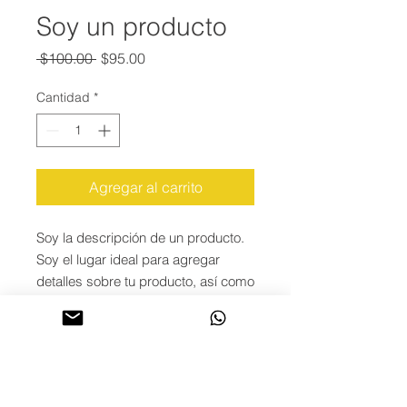
Soy un producto
Precio
Precio
 $100.00 
$95.00
de
oferta
Cantidad
*
Agregar al carrito
Soy la descripción de un producto. 
Soy el lugar ideal para agregar 
detalles sobre tu producto, así como 
tamaño, materiales, instrucciones 
de cuidado y de limpieza.
INFORMACIÓN DE
PRODUCTO