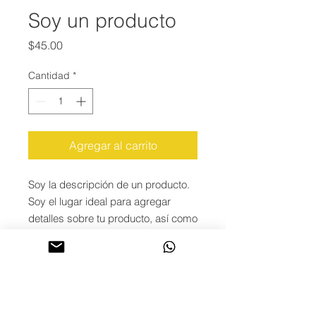
Soy un producto
Precio
$45.00
Cantidad
*
Agregar al carrito
Soy la descripción de un producto. 
Soy el lugar ideal para agregar 
detalles sobre tu producto, así como 
tamaño, materiales, instrucciones 
de cuidado y de limpieza.
INFORMACIÓN DE
PRODUCTO