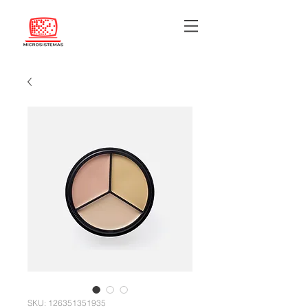
SKU: 126351351935